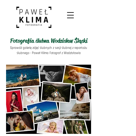
Fotografia ślubna Wodzisław Śląski
Sprawdź galerię zdjęć ślubnych z sesji ślubnej z reportażu
ślubnego - Paweł Klima Fotograf z Wodzisławia