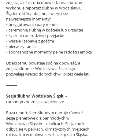
zdjęcia, ale historia opowiedziana obrazami.
Wykonuję reportaż ślubny w Wodzisławiu
Śląskim, który obejmuje wszystkie
najważniejsze momenty:
• przygotowania pary młodej
• ceremonię ślubną w kościele lub urzędzie
• życzenia od rodziny i przyjaciół
• wesele i zabawę z gośćmi
• pierwszy taniec
• spontaniczne momenty pełne radości i emocji
Dzięki temu powstaje spójna opowieść, a
zdjęcia ślubne z Wodzisławia Śląskiego
pozwalają wracać do tych chwil przez wiele lat.
⸻
Sesja ślubna Wodzisław Śląski
–
romantyczne zdjęcia w plenerze
Poza reportażem ślubnym oferuję również
sesje plenerowe dla par młodych w
Wodzisławiu Śląskim i okolicach. Sesja może
odbyć się w parkach, klimatycznych miejscach
miasta lub w malowniczych zakątkach Śląska.