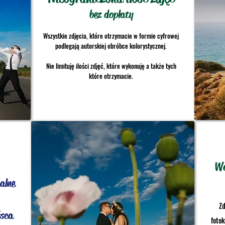
bez dopłaty
Wszystkie zdjęcia, które otrzymacie w formie cyfrowej
podlegają autorskiej obróbce kolorystycznej.
Nie limituję ilości zdjęć, które wykonuję a także tych
które otrzymacie.
Wa
alne
Zd
jsca
fotok