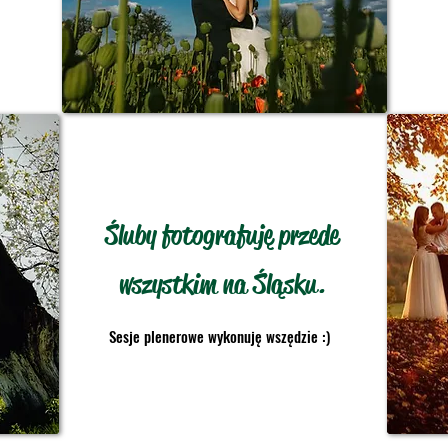
Śluby fotografuję przede
wszystkim na Śląsku.
Sesje plenerowe wykonuję wszędzie :)