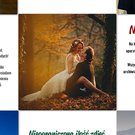
N
Na 
t.
apara
odych!
Wszy
iki
archiwi
Posiadam
nienia
j.
Nieograniczona ilość zdjęć