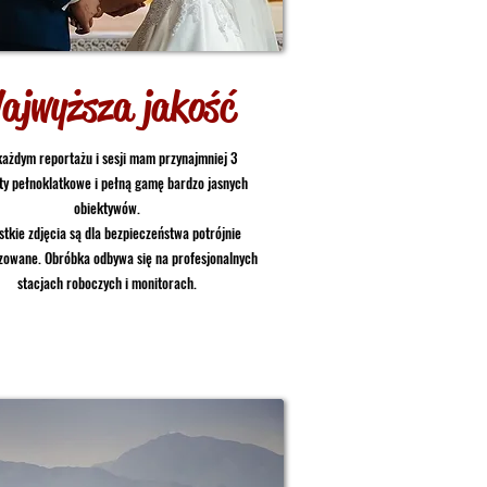
ajwyższa jakość
każdym reportażu i sesji mam przynajmniej 3
ty pełnoklatkowe i pełną gamę bardzo jasnych
obiektywów.
stkie zdjęcia są dla bezpieczeństwa potrójnie
zowane. Obróbka odbywa się na profesjonalnych
stacjach roboczych i monitorach.