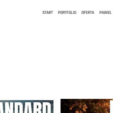
START
PORTFOLIO
OFERTA
PAWEŁ
ty fotorepotażu śl